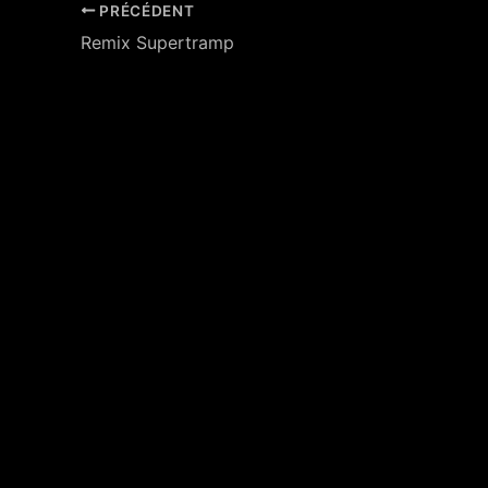
PRÉCÉDENT
Navigation
Remix Supertramp
des
articles