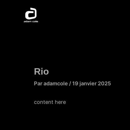
Aller
au
contenu
Rio
Par
adamcole
/
19 janvier 2025
content here